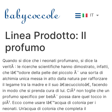
EN
IT
RU
Linea Prodotto:
Il
profumo
Quando si dice che i neonati profumano, si dice la
veritÃ : le ricerche scientifiche hanno dimostrato, infatti,
che lâ€™odore della pelle del piccolo Ã¨ una sorta di
alchimia unica messa in atto dalla natura per rafforzare
il legame tra la madre e il suo â€œcuccioloâ€, facendo
in modo che si prenda cura di lui. CiÃ² non toglie che un
profumo specifico per bebÃ¨ possa dare quel tocco in
piÃ¹. Ecco come usare lâ€™acqua di colonia per i
neonati. Un’acqua di colonia che completa il