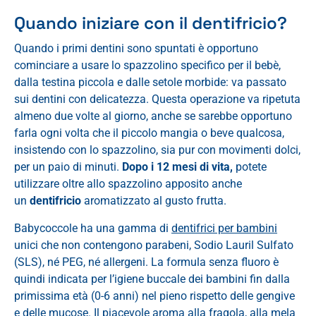
Quando iniziare con il dentifricio?
Quando i primi dentini sono spuntati è opportuno
cominciare a usare lo spazzolino specifico per il bebè,
dalla testina piccola e dalle setole morbide: va passato
sui dentini con delicatezza. Questa operazione va ripetuta
almeno due volte al giorno, anche se sarebbe opportuno
farla ogni volta che il piccolo mangia o beve qualcosa,
insistendo con lo spazzolino, sia pur con movimenti dolci,
per un paio di minuti.
Dopo i 12 mesi di vita,
potete
utilizzare oltre allo spazzolino apposito anche
un
dentifricio
aromatizzato al gusto frutta.
Babycoccole ha una gamma di
dentifrici per bambini
unici che non contengono parabeni, Sodio Lauril Sulfato
(SLS), né PEG, né allergeni. La formula senza fluoro è
quindi indicata per l’igiene buccale dei bambini fin dalla
primissima età (0-6 anni) nel pieno rispetto delle gengive
e delle mucose. Il piacevole aroma alla fragola, alla mela