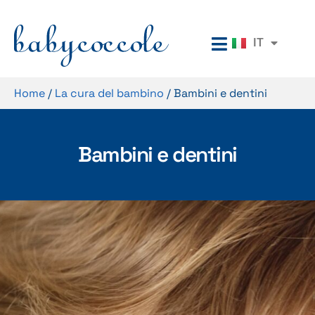
EN
IT
RU
Home
/
La cura del bambino
/
Bambini e dentini
Bambini e dentini