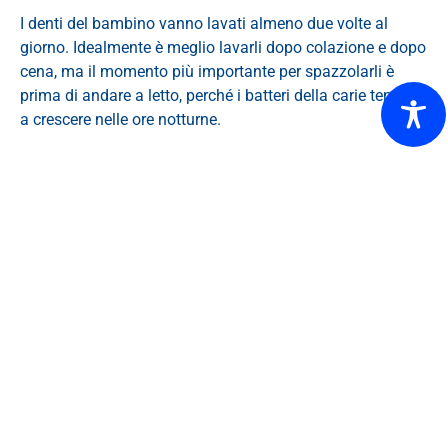
I denti del bambino vanno lavati almeno due volte al
giorno. Idealmente è meglio lavarli dopo colazione e dopo
cena, ma il momento più importante per spazzolarli è
prima di andare a letto, perché i batteri della carie tendono
a crescere nelle ore notturne.
I CONSIGLI DEGLI
ESPERTI BABYCOCCOLE
PER
PRENDERSI CURA DEI
DENTI DEL BAMBINO DA