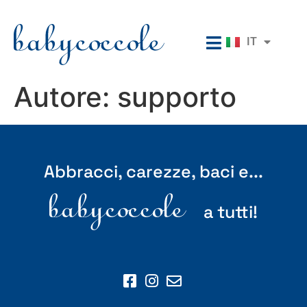
EN
IT
RU
Autore:
supporto
Abbracci, carezze, baci e...
a tutti!