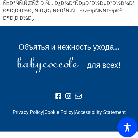
Ñ‡Ð°ÑÑ‚ÑŒÑŽ Ð¸Ñ… Ð¿Ð¾Ð²ÑÐµÐ´Ð½ÐµÐ²Ð½Ð¾Ð¹
Ð¶Ð¸Ð·Ð½Ð¸ Ñ Ð¿ÐµÑ€Ð²Ñ‹Ñ… Ð¼ÐµÑÑÑ†ÐµÐ²
Ð¶Ð¸Ð·Ð½Ð¸.
Объятья и нежность ухода…
для всех!
Privacy Policy
|
Cookie Policy
|
Accessibility Statement